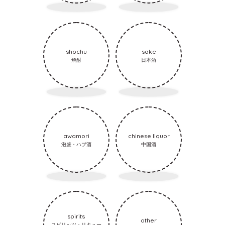
shochu
sake
焼酎
日本酒
awamori
chinese liquor
泡盛・ハブ酒
中国酒
spirits
other
スピリッツ・リキュー