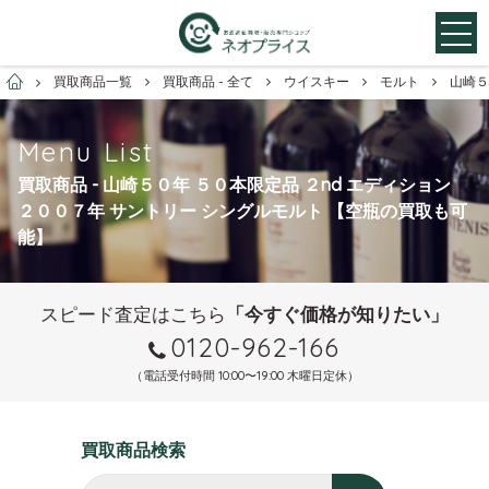
お酒買取専門店ネオプライス
買取商品一覧
買取商品 - 全て
ウイスキー
モルト
山崎５
Menu List
買取商品 - 山崎５０年 ５０本限定品 ２nd エディション
２００７年 サントリー シングルモルト 【空瓶の買取も可
能】
スピード査定はこちら
「今すぐ価格が知りたい」
0120-962-166
（電話受付時間 10:00〜19:00 木曜日定休）
買取商品検索