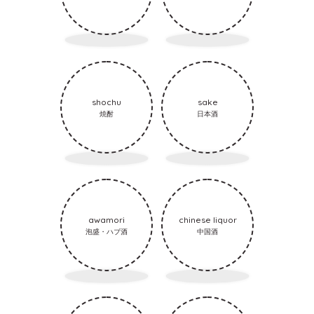
shochu
sake
焼酎
日本酒
awamori
chinese liquor
泡盛・ハブ酒
中国酒