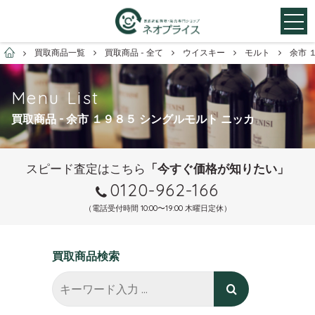
お酒買取専門店ネオプライス
買取商品一覧
買取商品 - 全て
ウイスキー
モルト
余市 
Menu List
買取商品 - 余市 １９８５ シングルモルト ニッカ
スピード査定はこちら
「今すぐ価格が知りたい」
0120-962-166
（電話受付時間 10:00〜19:00 木曜日定休）
買取商品検索