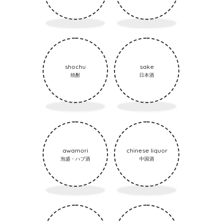
shochu
sake
焼酎
日本酒
awamori
chinese liquor
泡盛・ハブ酒
中国酒