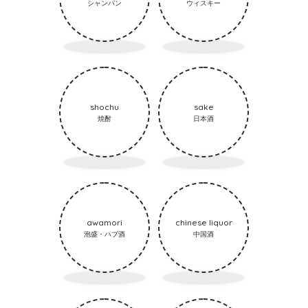
シャンパン
ウィスキー
shochu
sake
焼酎
日本酒
awamori
chinese liquor
泡盛・ハブ酒
中国酒