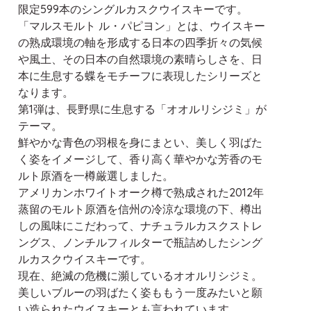
限定599本のシングルカスクウイスキーです。
「マルスモルト ル・パピヨン」とは、ウイスキー
の熟成環境の軸を形成する日本の四季折々の気候
や風土、その日本の自然環境の素晴らしさを、日
本に生息する蝶をモチーフに表現したシリーズと
なります。
第1弾は、長野県に生息する「オオルリシジミ」が
テーマ。
鮮やかな青色の羽根を身にまとい、美しく羽ばた
く姿をイメージして、香り高く華やかな芳香のモ
ルト原酒を一樽厳選しました。
アメリカンホワイトオーク樽で熟成された2012年
蒸留のモルト原酒を信州の冷涼な環境の下、樽出
しの風味にこだわって、ナチュラルカスクストレ
ングス、ノンチルフィルターで瓶詰めしたシング
ルカスクウイスキーです。
現在、絶滅の危機に瀕しているオオルリシジミ。
美しいブルーの羽ばたく姿ももう一度みたいと願
い造られたウイスキーとも言われています。