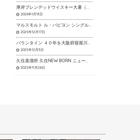
厚岸ブレンデッドウイスキー大暑（たいしょ）を大阪府寝屋川市のお客様より店頭買取いたしました。
2026年1月13日
マルスモルト ル・パピヨン シングルカスク アイノミドリシジミを大阪府枚方市のお客様より店頭買取いたしました。
2025年12月17日
バランタイン ４０年を大阪府寝屋川市のお客様より店頭買取いたしました。
2025年12月3日
久住蒸溜所 久住NEW BORN ニューボーンを石川県石川市のお客様より宅配買取いたしました。
2025年11月26日