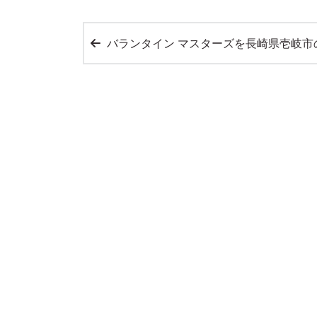
バランタイン マスターズを長崎県壱岐市のお客様よりを宅配買取させて頂きまし