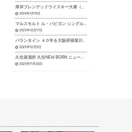
厚岸ブレンデッドウイスキー大暑（たいしょ）を大阪府寝屋川市のお客様より店頭買取いたしました。
2026年1月13日
マルスモルト ル・パピヨン シングルカスク アイノミドリシジミを大阪府枚方市のお客様より店頭買取いたしました。
2025年12月17日
バランタイン ４０年を大阪府寝屋川市のお客様より店頭買取いたしました。
2025年12月3日
久住蒸溜所 久住NEW BORN ニューボーンを石川県石川市のお客様より宅配買取いたしました。
2025年11月26日