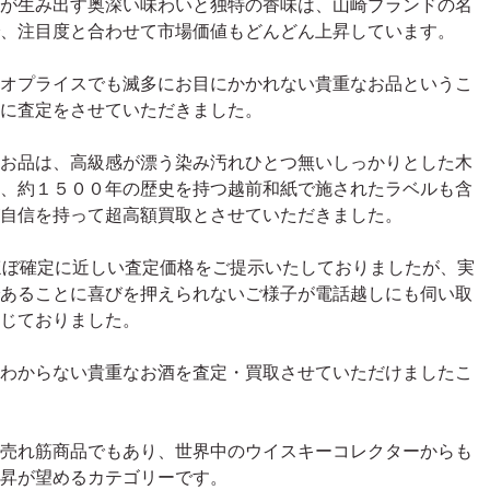
が生み出す奥深い味わいと独特の香味は、山崎ブランドの名
、注目度と合わせて市場価値もどんどん上昇しています。
オプライスでも滅多にお目にかかれない貴重なお品というこ
に査定をさせていただきました。
お品は、高級感が漂う染み汚れひとつ無いしっかりとした木
、約１５００年の歴史を持つ越前和紙で施されたラベルも含
自信を持って超高額買取とさせていただきました。
でほぼ確定に近しい査定価格をご提示いたしておりましたが、実
あることに喜びを押えられないご様子が電話越しにも伺い取
じておりました。
わからない貴重なお酒を査定・買取させていただけましたこ
売れ筋商品でもあり、世界中のウイスキーコレクターからも
昇が望めるカテゴリーです。