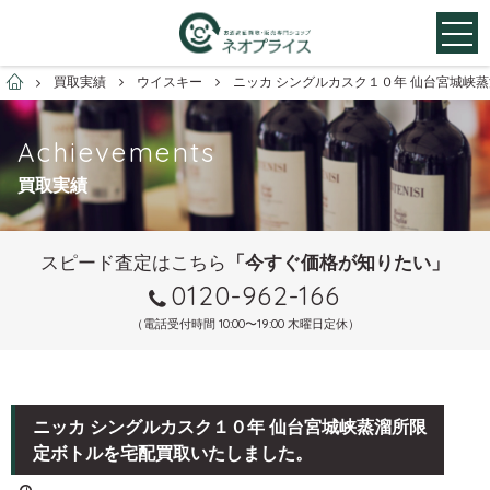
お酒買取専門店ネオプライス
買取実績
ウイスキー
ニッカ シングルカスク１０年 仙台宮城峡
Achievements
買取実績
スピード査定はこちら
「今すぐ価格が知りたい」
0120-962-166
（電話受付時間 10:00〜19:00 木曜日定休）
ニッカ シングルカスク１０年 仙台宮城峡蒸溜所限
定ボトルを宅配買取いたしました。