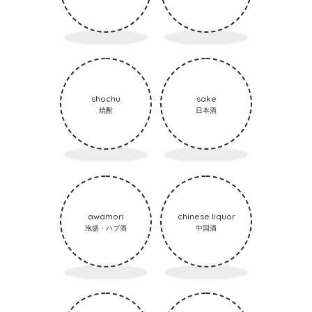
shochu
sake
焼酎
日本酒
awamori
chinese liquor
泡盛・ハブ酒
中国酒