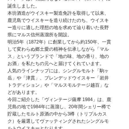
誕生しました。
本坊酒造がウイスキー製造免許を取得して以来、
鹿児島でウイスキーを造り続けたのち、ウイスキ
ー造りに適した理想の地を求めて辿り着いた長野
県にマルス信州蒸溜所を開設。
明治5年（1872年）に創業してから約150年、一貫
して変わらぬ郷土愛の精神を伝承しながら「マル
ス」というブランドで「地の味、地の香り、地の
お酒」を私たちの元へと届けてくれています。
人気のラインナップには、シングルモルト「駒ヶ
岳」や「津貫」、ブレンデッドウイスキー「岩井
トラディション」や「マルスモルテージ越百」な
どがあります。
今回ご紹介した「ヴィンテージ薩摩 1984」は、鹿
児島の地で1984年に蒸溜し、20年間シェリー樽で
貯蔵したモルト原酒の中から3樽（トリプルカス
ク）を厳選してヴァッティングされたシングルモ
ルトウイスキーとなります。