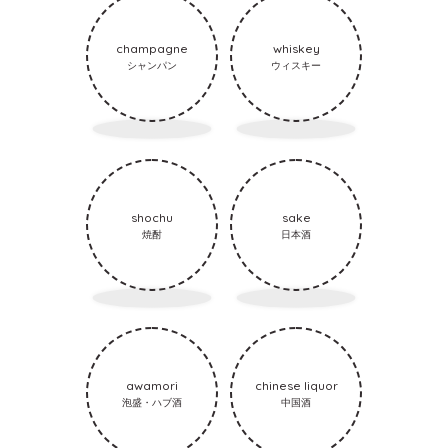
champagne
whiskey
シャンパン
ウィスキー
shochu
sake
焼酎
日本酒
awamori
chinese liquor
泡盛・ハブ酒
中国酒