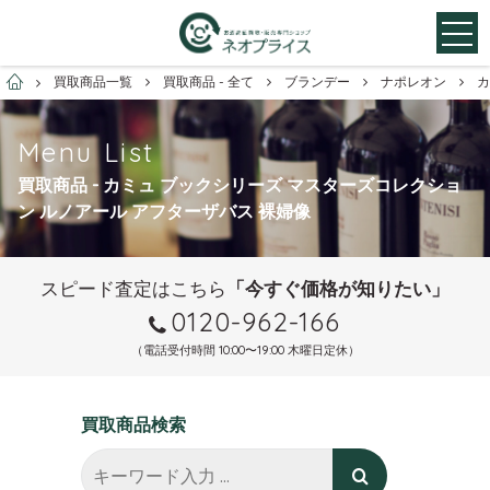
お酒買取専門店ネオプライス
買取商品一覧
買取商品 - 全て
ブランデー
ナポレオン
カ
Menu List
買取商品 - カミュ ブックシリーズ マスターズコレクショ
ン ルノアール アフターザバス 裸婦像
スピード査定はこちら
「今すぐ価格が知りたい」
0120-962-166
（電話受付時間 10:00〜19:00 木曜日定休）
買取商品検索