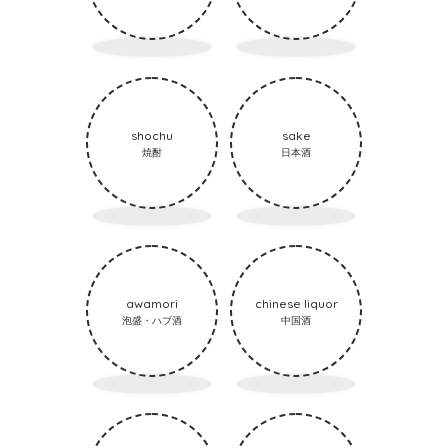
shochu
sake
焼酎
日本酒
awamori
chinese liquor
泡盛・ハブ酒
中国酒