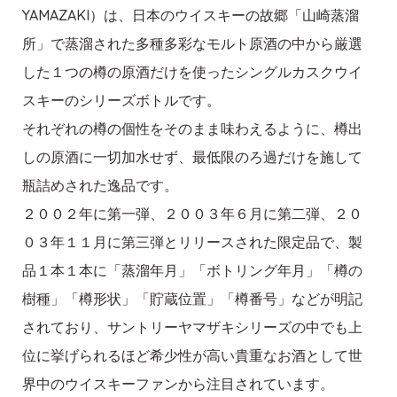
YAMAZAKI）は、日本のウイスキーの故郷「山崎蒸溜
所」で蒸溜された多種多彩なモルト原酒の中から厳選
した１つの樽の原酒だけを使ったシングルカスクウイ
スキーのシリーズボトルです。
それぞれの樽の個性をそのまま味わえるように、樽出
しの原酒に一切加水せず、最低限のろ過だけを施して
瓶詰めされた逸品です。
２００２年に第一弾、２００３年６月に第二弾、２０
０３年１１月に第三弾とリリースされた限定品で、製
品１本１本に「蒸溜年月」「ボトリング年月」「樽の
樹種」「樽形状」「貯蔵位置」「樽番号」などが明記
されており、サントリーヤマザキシリーズの中でも上
位に挙げられるほど希少性が高い貴重なお酒として世
界中のウイスキーファンから注目されています。