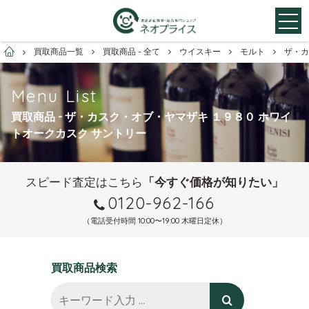
お酒買取専門店ネオプライス
買取商品一覧
買取商品 - 全て
ウイスキー
モルト
ザ・カ
Menu List
買取商品 - ザ・カスク・オブ・ヤマザキ １９８０ ホワイ
トオークカスク サントリー
スピード査定はこちら
「今すぐ価格が知りたい」
0120-962-166
（電話受付時間 10:00〜19:00 木曜日定休）
買取商品検索