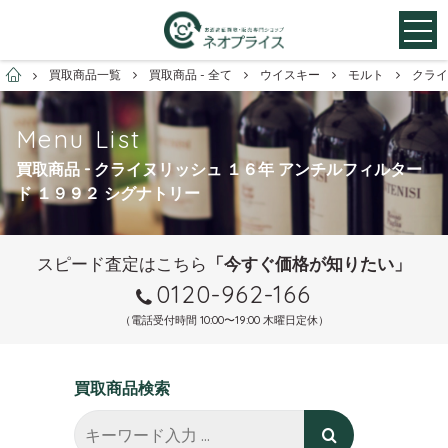
お酒買取専門店ネオプライス
買取商品一覧
買取商品 - 全て
ウイスキー
モルト
クライ
Menu List
買取商品 - クライヌリッシュ １６年 アンチルフィルター
ド １９９２ シグナトリー
スピード査定はこちら
「今すぐ価格が知りたい」
0120-962-166
（電話受付時間 10:00〜19:00 木曜日定休）
買取商品検索