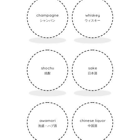
champagne
whiskey
シャンパン
ウィスキー
shochu
sake
焼酎
日本酒
awamori
chinese liquor
泡盛・ハブ酒
中国酒