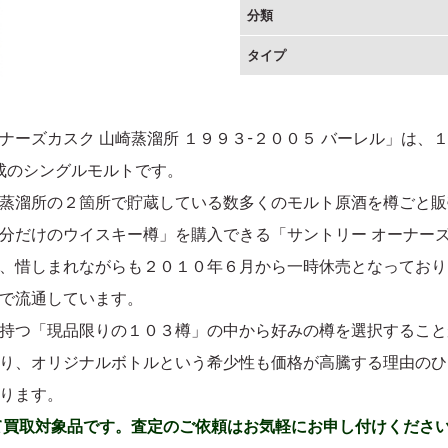
分類
タイプ
カスク 山崎蒸溜所 １９９３-２００５ バーレル」は、１９９３年
ル熟成のシングルモルトです。
蒸溜所の２箇所で貯蔵している数多くのモルト原酒を樽ごと販
分だけのウイスキー樽」を購入できる「サントリー オーナー
、惜しまれながらも２０１０年６月から一時休売となっており
で流通しています。
持つ「現品限りの１０３樽」の中から好みの樽を選択すること
り、オリジナルボトルという希少性も価格が高騰する理由のひ
ります。
て買取対象品です。査定のご依頼はお気軽にお申し付けくださ