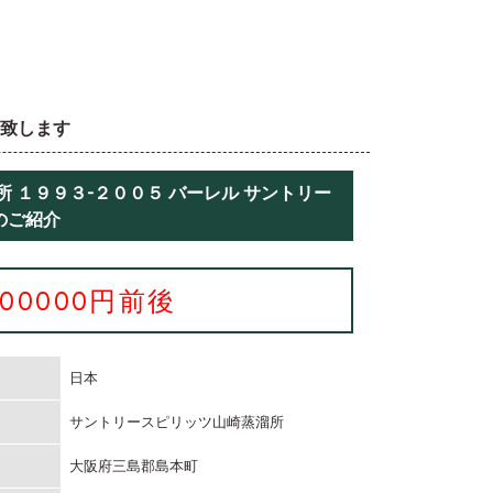
取致します
 １９９３-２００５ バーレル サントリー
のご紹介
300000円前後
日本
サントリースピリッツ山崎蒸溜所
大阪府三島郡島本町