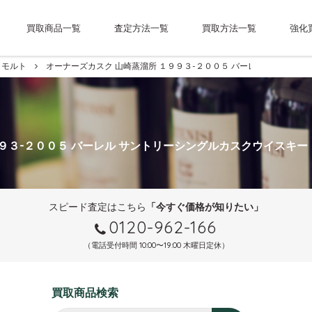
買取商品一覧
査定方法一覧
買取方法一覧
強化
モルト
オーナーズカスク 山崎蒸溜所 １９９３-２００５ バーレル サントリ
９９３-２００５ バーレル サントリーシングルカスクウイスキー
スピード査定はこちら
「今すぐ価格が知りたい」
0120-962-166
（電話受付時間 10:00〜19:00 木曜日定休）
買取商品検索