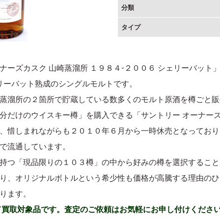
分類
タイプ
カスク 山崎蒸溜所 １９８４-２００６ シェリーバット」は、１９
シェリーバット熟成のシングルモルトです。
蒸溜所の２箇所で貯蔵している数多くのモルト原酒を樽ごと販
分だけのウイスキー樽」を購入できる「サントリー オーナー
、惜しまれながらも２０１０年６月から一時休売となっており
で流通しています。
持つ「現品限りの１０３樽」の中から好みの樽を選択すること
り、オリジナルボトルという希少性も価格が高騰する理由のひ
ります。
て買取対象品です。査定のご依頼はお気軽にお申し付けくださ