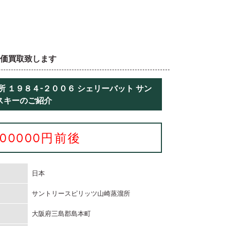
高価買取致します
 １９８４-２００６ シェリーバット サン
スキーのご紹介
300000円前後
日本
サントリースピリッツ山崎蒸溜所
大阪府三島郡島本町