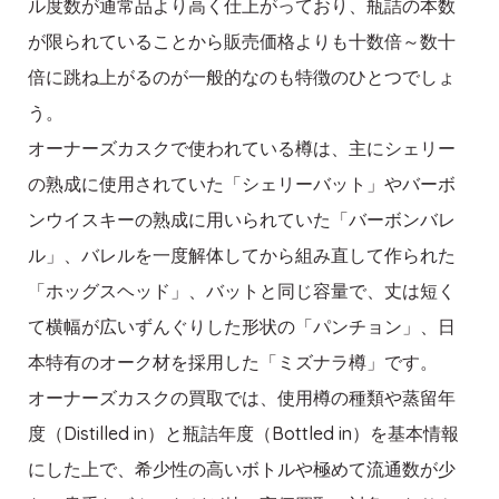
ル度数が通常品より高く仕上がっており、瓶詰の本数
が限られていることから販売価格よりも十数倍～数十
倍に跳ね上がるのが一般的なのも特徴のひとつでしょ
う。
オーナーズカスクで使われている樽は、主にシェリー
の熟成に使用されていた「シェリーバット」やバーボ
ンウイスキーの熟成に用いられていた「バーボンバレ
ル」、バレルを一度解体してから組み直して作られた
「ホッグスヘッド」、バットと同じ容量で、丈は短く
て横幅が広いずんぐりした形状の「パンチョン」、日
本特有のオーク材を採用した「ミズナラ樽」です。
オーナーズカスクの買取では、使用樽の種類や蒸留年
度（Distilled in）と瓶詰年度（Bottled in）を基本情報
にした上で、希少性の高いボトルや極めて流通数が少