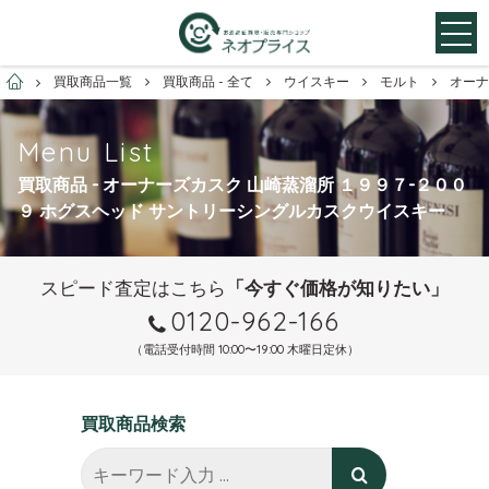
お酒買取専門店ネオプライス
買取商品一覧
買取商品 - 全て
ウイスキー
モルト
オーナ
Menu List
買取商品 - オーナーズカスク 山崎蒸溜所 １９９７-２００
９ ホグスヘッド サントリーシングルカスクウイスキー
スピード査定はこちら
「今すぐ価格が知りたい」
0120-962-166
（電話受付時間 10:00〜19:00 木曜日定休）
買取商品検索