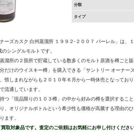
分類
タイプ
カスク 白州蒸溜所 １９９２-２００７ バーレル」は、１９９２年
ル熟成のシングルモルトです。
蒸溜所の２箇所で貯蔵している数多くのモルト原酒を樽ごと販
分だけのウイスキー樽」を購入できる「サントリー オーナー
、惜しまれながらも２０１０年６月から一時休売となっており
で流通しています。
持つ「現品限りの１０３樽」の中から好みの樽を選択すること
り、オリジナルボトルという希少性も価格が高騰する理由のひ
ります。
て買取対象品です。査定のご依頼はお気軽にお申し付けくださ