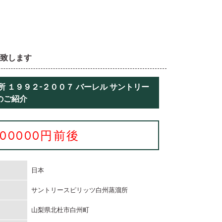
取致します
 １９９２-２００７ バーレル サントリー
のご紹介
300000円前後
日本
サントリースピリッツ白州蒸溜所
山梨県北杜市白州町