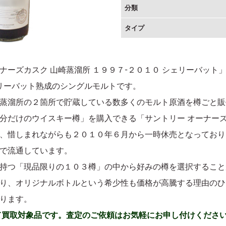
分類
タイプ
カスク 山崎蒸溜所 １９９７-２０１０ シェリーバット」は、１９
シェリーバット熟成のシングルモルトです。
蒸溜所の２箇所で貯蔵している数多くのモルト原酒を樽ごと販
分だけのウイスキー樽」を購入できる「サントリー オーナー
、惜しまれながらも２０１０年６月から一時休売となっており
で流通しています。
持つ「現品限りの１０３樽」の中から好みの樽を選択すること
り、オリジナルボトルという希少性も価格が高騰する理由のひ
ります。
て買取対象品です。査定のご依頼はお気軽にお申し付けくださ