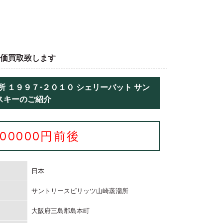
高価買取致します
 １９９７-２０１０ シェリーバット サン
スキーのご紹介
300000円前後
日本
サントリースピリッツ山崎蒸溜所
大阪府三島郡島本町