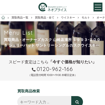
お酒買取専門店ネオプライス
買取商品一覧
買取商品 - 全て
ウイスキー
モルト
オーナ
Menu List
買取商品 - オーナーズカスク 山崎蒸溜所 １９９３-２００
８ シェリーバット サントリーシングルカスクウイスキー
スピード査定はこちら
「今すぐ価格が知りたい」
0120-962-166
（電話受付時間 10:00〜19:00 木曜日定休）
買取商品検索