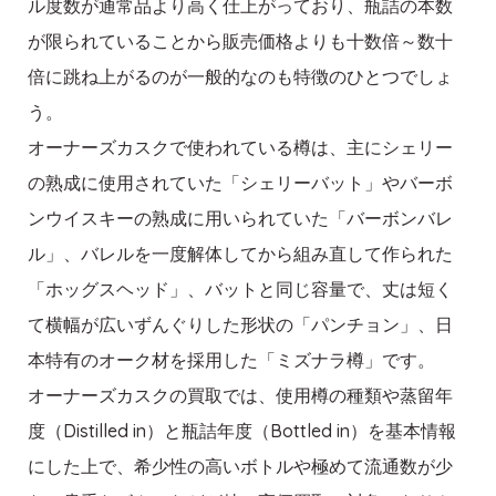
ル度数が通常品より高く仕上がっており、瓶詰の本数
が限られていることから販売価格よりも十数倍～数十
倍に跳ね上がるのが一般的なのも特徴のひとつでしょ
う。
オーナーズカスクで使われている樽は、主にシェリー
の熟成に使用されていた「シェリーバット」やバーボ
ンウイスキーの熟成に用いられていた「バーボンバレ
ル」、バレルを一度解体してから組み直して作られた
「ホッグスヘッド」、バットと同じ容量で、丈は短く
て横幅が広いずんぐりした形状の「パンチョン」、日
本特有のオーク材を採用した「ミズナラ樽」です。
オーナーズカスクの買取では、使用樽の種類や蒸留年
度（Distilled in）と瓶詰年度（Bottled in）を基本情報
にした上で、希少性の高いボトルや極めて流通数が少