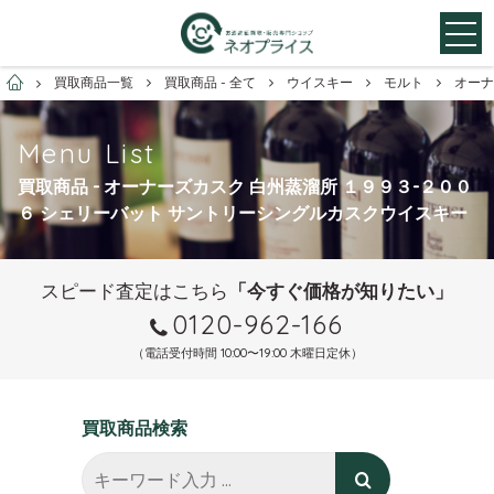
お酒買取専門店ネオプライス
買取商品一覧
買取商品 - 全て
ウイスキー
モルト
オーナ
Menu List
買取商品 - オーナーズカスク 白州蒸溜所 １９９３-２００
６ シェリーバット サントリーシングルカスクウイスキー
スピード査定はこちら
「今すぐ価格が知りたい」
0120-962-166
（電話受付時間 10:00〜19:00 木曜日定休）
買取商品検索