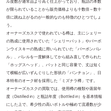
ル度数が通常品より高く仕上がっており、瓶詰の本数
が限られていることから販売価格よりも十数倍～数十
倍に跳ね上がるのが一般的なのも特徴のひとつでしょ
う。
オーナーズカスクで使われている樽は、主にシェリー
の熟成に使用されていた「シェリーバット」やバーボ
ンウイスキーの熟成に用いられていた「バーボンバレ
ル」、バレルを一度解体してから組み直して作られた
「ホッグスヘッド」、バットと同じ容量で、丈は短く
て横幅が広いずんぐりした形状の「パンチョン」、日
本特有のオーク材を採用した「ミズナラ樽」です。
オーナーズカスクの買取では、使用樽の種類や蒸留年
度（Distilled in）と瓶詰年度（Bottled in）を基本情報
にした上で、希少性の高いボトルや極めて流通数が少