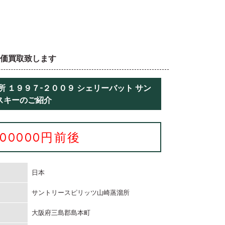
高価買取致します
 １９９７-２００９ シェリーバット サン
スキーのご紹介
300000円前後
日本
サントリースピリッツ山崎蒸溜所
大阪府三島郡島本町