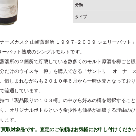
分類
タイプ
カスク 山崎蒸溜所 １９９７-２００９ シェリーバット」は、１９
シェリーバット熟成のシングルモルトです。
蒸溜所の２箇所で貯蔵している数多くのモルト原酒を樽ごと販
分だけのウイスキー樽」を購入できる「サントリー オーナー
、惜しまれながらも２０１０年６月から一時休売となっており
で流通しています。
持つ「現品限りの１０３樽」の中から好みの樽を選択すること
り、オリジナルボトルという希少性も価格が高騰する理由のひ
ります。
て買取対象品です。査定のご依頼はお気軽にお申し付けくださ