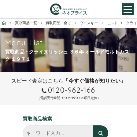
お酒買取専門店ネオプライス
買取商品一覧
買取商品 - 全て
ウイスキー
モルト
クライ
Menu List
買取商品 - クライヌリッシュ ３６年 オールドモルトカス
ク １９７１
スピード査定はこちら
「今すぐ価格が知りたい」
0120-962-166
（電話受付時間 10:00〜19:00 木曜日定休）
買取商品検索