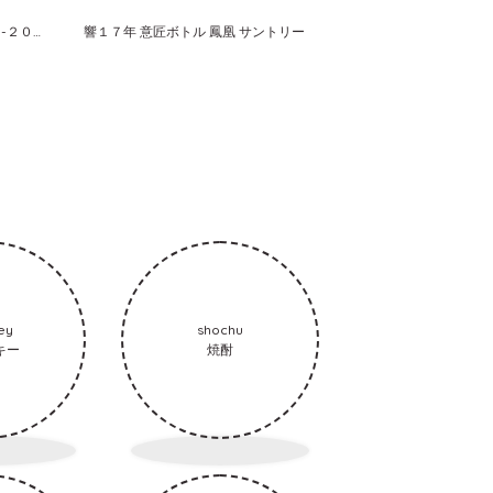
オーナーズカスク 山崎蒸溜所 １９９３-２００６ ホグスヘッド サントリーシングルカスクウイスキー
響１７年 意匠ボトル 鳳凰 サントリー
ey
shochu
キー
焼酎