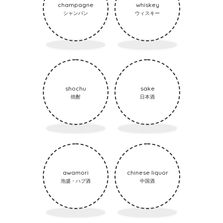
champagne
whiskey
シャンパン
ウィスキー
shochu
sake
焼酎
日本酒
awamori
chinese liquor
泡盛・ハブ酒
中国酒