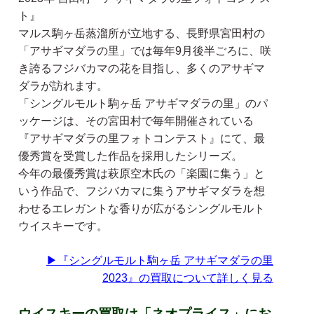
ト』
マルス駒ヶ岳蒸溜所が立地する、長野県宮田村の
「アサギマダラの里」では毎年9月後半ごろに、咲
き誇るフジバカマの花を目指し、多くのアサギマ
ダラが訪れます。
「シングルモルト駒ヶ岳 アサギマダラの里」のパ
ッケージは、その宮田村で毎年開催されている
『アサギマダラの里フォトコンテスト』にて、最
優秀賞を受賞した作品を採用したシリーズ。
今年の最優秀賞は萩原空木氏の「楽園に集う」と
いう作品で、フジバカマに集うアサギマダラを想
わせるエレガントな香りが広がるシングルモルト
ウイスキーです。
▶『シングルモルト駒ヶ岳 アサギマダラの里
2023』の買取について詳しく見る
ウイスキーの買取は「ネオプライス」にお