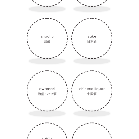
shochu
sake
焼酎
日本酒
awamori
chinese liquor
泡盛・ハブ酒
中国酒
spirits