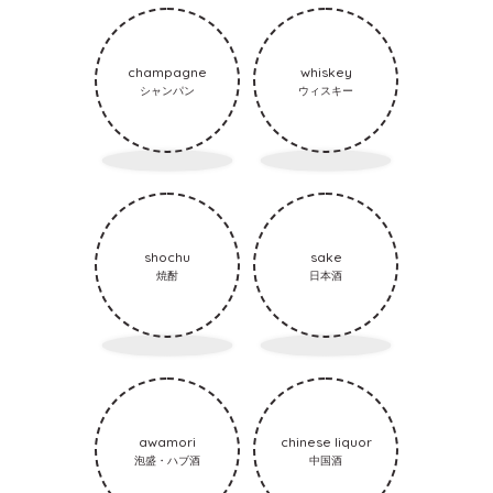
champagne
whiskey
シャンパン
ウィスキー
shochu
sake
焼酎
日本酒
awamori
chinese liquor
泡盛・ハブ酒
中国酒