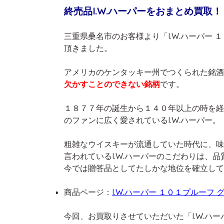
終売品I.W.ハーパーをおまとめ買取！
三重県桑名市のお客様より「I.W.ハーパー
頂きました。
アメリカのケンタッキー州でつくられた銘酒「
欠かすことのできない銘柄
です。
１８７７年の誕生から１４０年以上の時を経
のファンに広く愛されているI.W.ハーパー。
粗雑なウイスキーが流通していた時代に、味
言われているI.W.ハーパーのこだわりは、
今では贈答品としてたしかな地位を確立して
商品ページ：
I.W.ハーパー １０１プルーフ
今回、お買取りさせていただいた「I.W.ハ