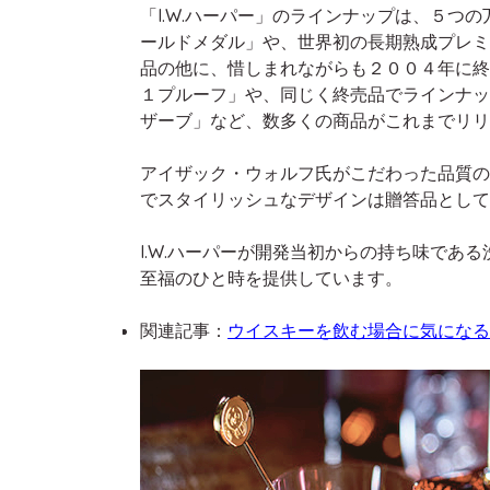
「I.W.ハーパー」のラインナップは、５つの
ールドメダル」や、世界初の長期熟成プレミア
品の他に、惜しまれながらも２００４年に終売
１プルーフ」や、同じく終売品でラインナップ
ザーブ」など、数多くの商品がこれまでリリ
アイザック・ウォルフ氏がこだわった品質の
でスタイリッシュなデザインは贈答品として
I.W.ハーパーが開発当初からの持ち味であ
至福のひと時を提供しています。
関連記事：
ウイスキーを飲む場合に気になる