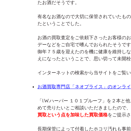
たお酒だそうです。
有名なお酒なので大切に保管されていたもの
たということでした。
お酒の買取査定をご依頼下さったお客様のお
デーなどをご自宅で嗜んでおられたそうです
御年７５歳を迎えたのを機に健康を維持しな
えになったということで、思い切って未開栓
インターネットの検索から当サイトをご覧い
お酒買取専門店「ネオプライス」のオンライ
「I.W.ハーパー １０１プルーフ」を２本
めて売りたいとご相談いただきましたので、
買取という点を加味した買取価格
をご提示さ
長期保管によって付着したホコリ汚れも事前