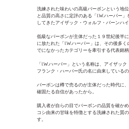
洗練された味わいの高級バーボンという地位
と品質の高さに定評のある「I.W.ハーパー
してきたアイザック・ウォルフ・バーンハイ
低級なバーボンが主体だった１９世紀後半に
に放たれた「I.W.ハーパー」は、その後多
でになかったカテゴリーを牽引する代表銘柄
「I.W.ハーパー」という名称は、アイザック
フランク・ハーパー氏の名に由来しているの
バーボンは樽で売るのが主体だった時代に、
確固たる自信があったから。
購入者が自らの目でバーボンの品質を確かめる
コシ由来の甘味を特徴とする洗練された質の
す。