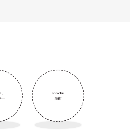
ey
shochu
キー
焼酎