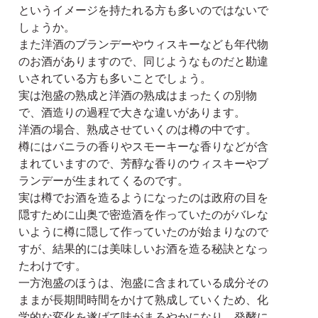
というイメージを持たれる方も多いのではないで
しょうか。
また洋酒のブランデーやウィスキーなども年代物
のお酒がありますので、同じようなものだと勘違
いされている方も多いことでしょう。
実は泡盛の熟成と洋酒の熟成はまったくの別物
で、酒造りの過程で大きな違いがあります。
洋酒の場合、熟成させていくのは樽の中です。
樽にはバニラの香りやスモーキーな香りなどが含
まれていますので、芳醇な香りのウィスキーやブ
ランデーが生まれてくるのです。
実は樽でお酒を造るようになったのは政府の目を
隠すために山奥で密造酒を作っていたのがバレな
いように樽に隠して作っていたのが始まりなので
すが、結果的には美味しいお酒を造る秘訣となっ
たわけです。
一方泡盛のほうは、泡盛に含まれている成分その
ままが長期間時間をかけて熟成していくため、化
学的な変化を遂げて味がまろやかになり、発酵に